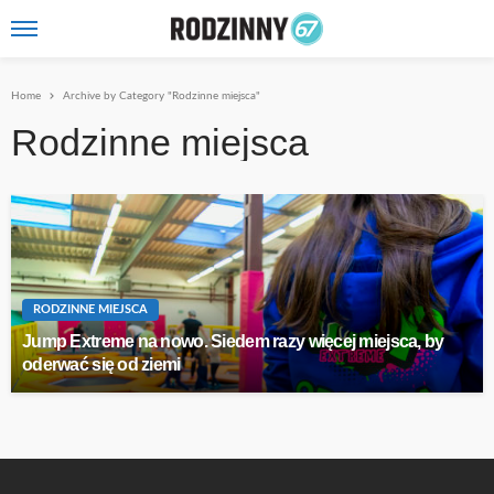
Home
Archive by Category "Rodzinne miejsca"
Rodzinne miejsca
RODZINNE MIEJSCA
Jump Extreme na nowo. Siedem razy więcej miejsca, by
oderwać się od ziemi